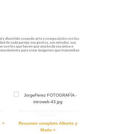
l y divertido creando arte y composición con los
ad de cada pareja; sus gestos, sus miradas, sus
ue son los que hacen que una boda sea única e
r y movimiento para crear imágenes que transmitan
io
Boda en Murcia. Civil. Parque de la
Marquesa.
 >
Resumen completo Alberto y
Mado >