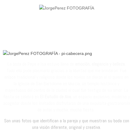
La boda de Pepe e Isa estuvo llena de
emoción, elegancia y belleza.
Todo ello pude plasmarlo gracias a la libertad que me brindaron. Fué
enlace tradicional y religioso donde los novios se dieron el sí quiero en
la Iglesia de San Bartolomé en Murcia, un templo histórico y
majestuoso del centro de la ciudad el cual fue testigo de su amor.
La
fiesta se celebró en
El Estudio de Ana
, un espacio exclusivo, moderno y
acogedor donde los invitados disfrutaron de una
exquisita gastronomía
de autor
y mucha, mucha fiesta.
Son unas fotos que identifican a la pareja y que muestran su boda con
una visión diferente, original y creativa.