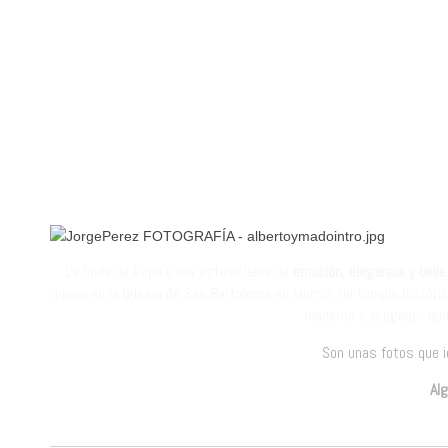
La boda de Pepe e Isa estuvo llena de
emoción, elegancia y belle
quiero en la Iglesia de San Bartolomé en Murcia, un templo históri
moderno y acogedor don
Son unas fotos que id
Al