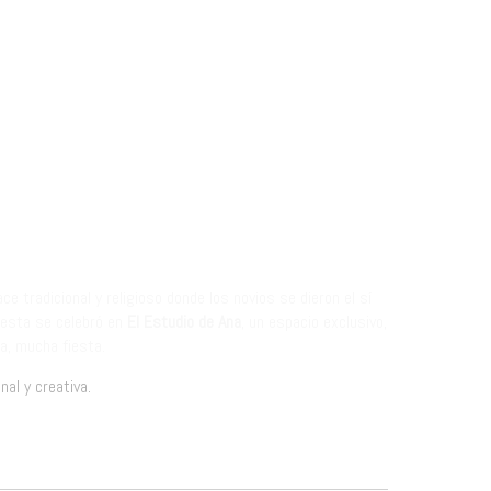
e tradicional y religioso donde los novios se dieron el sí
iesta se celebró en
El Estudio de Ana
, un espacio exclusivo,
a, mucha fiesta.
nal y creativa.