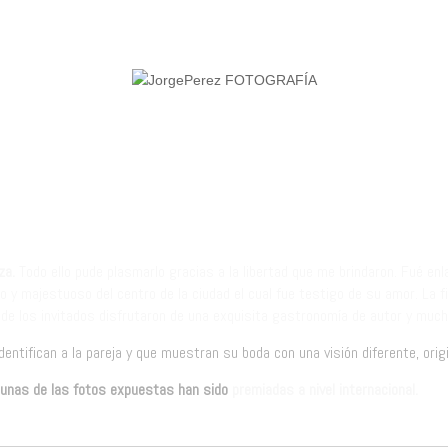
za.
Todo ello pude plasmarlo gracias a la libertad que me brindaron. Fué enlac
co y majestuoso del centro de la ciudad el cual fue testigo de su amor.
La f
de los invitados disfrutaron de una
exquisita gastronomía de autor
y much
entifican a la pareja y que muestran su boda con una visión diferente, origi
gunas de las fotos expuestas han sido
premiadas a nivel internacional.