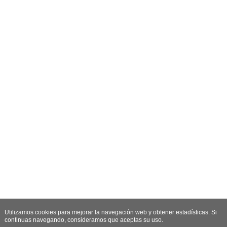
Utilizamos cookies para mejorar la navegación web y obtener estadísticas. Si
continuas navegando, consideramos que aceptas su uso.